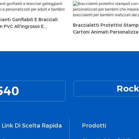
anti Gonfiabili E Bracciali
Braccialetti Protettivi Stamp
n PVC All'ingrosso E
Cartoni Animati Personalizza
i Per Adulti E Bambini
Bambini Che Imparano A Nuo
Braccialetti Per Bambini Real
Produttore
540
Rock
Link Di Scelta Rapida
Prodotti