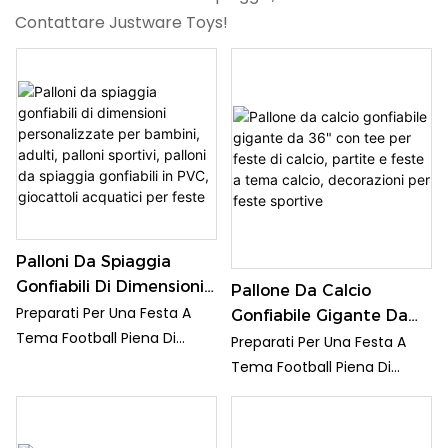
Contattare Justware Toys!
Palloni Da Spiaggia
Gonfiabili Di Dimensioni
Pallone Da Calcio
Personalizzate Per
Preparati Per Una Festa A
Gonfiabile Gigante Da
Bambini, Adulti, Palloni
Tema Football Piena Di
36" Con Tee Per Feste
Preparati Per Una Festa A
Sportivi, Palloni Da
Divertimento Con Questo
Di Calcio, Partite E
Tema Football Piena Di
Spiaggia Gonfiabili In
Set Di Pallone Da Calcio
Feste A Tema Calcio,
Divertimento Con Questo
PVC, Giocattoli
Gonfiabile Gigante Da 36
Decorazioni Per Feste
Set Di Pallone Da Calcio
Acquatici Per Feste
Pollici Con Tee! Perfetto Per
Sportive
Gonfiabile Gigante Da 36