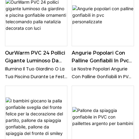
Feste In Occasione Di
Pollici Con Tee! Perfetto Per
Partite, Feste A Tema
Feste In Occasione Di
Football E Decorazioni A
Partite, Feste A Tema
Tema Sportivo, Questo Set
Football E Decorazioni A
Sarà Sicuramente Un
Tema Sportivo, Questo Set
Successo Tra Gli Ospiti Di
Sarà Sicuramente Un
Tutte Le Età.
Successo Tra Gli Ospiti Di
OurWarm PVC 24 Pollici
Angurie Popolari Con
Tutte Le Età.
Gigante Luminoso Da
Palline Gonfiabili In Pvc
Giardino E Piscina
Personalizzate
Illumina Il Tuo Giardino O La
Le Nostre Popolari Angurie
Gonfiabile Ornamenti
Tua Piscina Durante Le Feste
Con Palline Gonfiabili In PVC
Telecomando Palla
Con La Palla Gonfiabile
Personalizzate Sono Perfette
Natalizia Decorata Con
Gigante Luminosa Da 24
Per Il Divertimento Estivo In
Luci
Pollici Di OurWarm! Questa
Piscina O In Spiaggia.
Decorazione In PVC È Dotata
Queste Palline Di Anguria
Di Un Telecomando Per
Dall'aspetto Vivace E
Controllare Facilmente Le
Realistico Saranno
Luci Colorate, Aggiungendo
Sicuramente Un Successo
Un Tocco Festoso Al Tuo
Sia Per I Bambini Che Per Gli