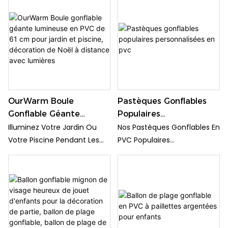
Parfait Pour Les Festivités De
Football. Décoration De
Géant De 91 Cm Avec Tee !
Match, Les Fêtes Sur Le
Fête Sportive.
Parfait Pour Les Festivités De
Thème Du Football Et Les
Match, Les Fêtes Sur Le
Décorations Sportives, Cet
Thème Du Football Et Les
Ensemble Plaira À Coup Sûr
Décorations Sportives, Cet
Aux Invités De Tous Âges.
Ensemble Plaira À Coup Sûr
Aux Invités De Tous Âges.
OurWarm Boule
Pastèques Gonflables
Gonflable Géante
Populaires
Lumineuse En PVC De
Personnalisées En Pvc
Illuminez Votre Jardin Ou
Nos Pastèques Gonflables En
61 Cm Pour Jardin Et
Votre Piscine Pendant Les
PVC Populaires
Piscine, Décoration De
Fêtes Avec Le Ballon
Personnalisées Sont
Noël À Distance Avec
Gonflable Géant Lumineux
Parfaites Pour Les Plaisirs
Lumières
De 61 Cm D'OurWarm !
Estivaux À La Piscine Ou À La
Cette Décoration En PVC Est
Plage. Ces Boules De
Livrée Avec Une
Pastèque Vibrantes Et
Télécommande Pour
Réalistes Plairont À Coup Sûr