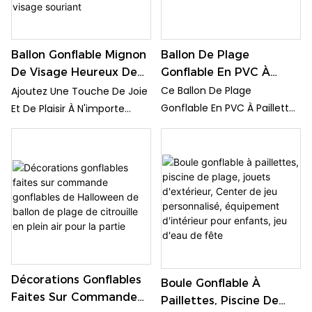
Contrôler Facilement Les
Aux Enfants Et Aux Adultes.
Lumières Colorées Et
Apporter Une Touche
Festive À Votre Décoration
Ballon De Plage
Ballon Gonflable Mignon
Extérieure.
Gonflable En PVC À
De Visage Heureux De
Paillettes Argentées
Jouet D'enfants Pour La
Ce Ballon De Plage
Ajoutez Une Touche De Joie
Pour Enfants
Décoration De Partie,
Gonflable En PVC À Paillettes
Et De Plaisir À N'importe
Ballon De Plage
Argentées Est Parfait Pour
Quelle Fête Ou Sortie À La
Gonflable, Ballon De
Que Les Enfants Puissent
Plage Avec Cet Adorable
Plage De Visage
Jouer À La Plage Ou À La
Jouet Pour Enfants, Ballon
Souriant
Piscine. Les Paillettes
Gonflable Mignon Au Visage
Argentées Scintillantes
Heureux. Ce Ballon De Plage
Ajoutent Une Touche
Gonflable Présente Un
Amusante Et Élégante À Ce
Visage Souriant Joyeux Qui
Jouet Gonflable Classique.
Ne Manquera Pas De Faire
Sourire Tout Le Monde.
Décorations Gonflables
Boule Gonflable À
Faites Sur Commande
Paillettes, Piscine De