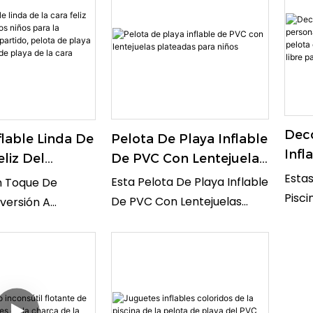
Deportivas.
Fútbol Y
Celebraciones De Partidos,
Remo
es Deportivas,
Fiestas De Fútbol Y
Fáci
rá Un Éxito Entre
Decoraciones Deportivas,
Colo
e Todas Las
Este Set Será Un Éxito Entre
Festi
Invitados De Todas Las
Exter
Edades.
Deco
Pelota De Playa Inflable
flable Linda De
Infl
De PVC Con Lentejuelas
eliz Del
De 
Plateadas Para Niños
De Los Niños
Estas
Esta Pelota De Playa Inflable
n Toque De
Pelo
ecoración Del
Pisci
De PVC Con Lentejuelas
iversión A
Cala
Pelota De Playa
Jugue
Plateadas Es Perfecta Para
iesta O Salida A
Para
 Pelota De
Niños
Que Los Niños Jueguen En La
on Esta Adorable
La Cara
Jugue
Playa O En La Piscina. Las
able De Juguete
Infla
Brillantes Lentejuelas
Con Cara Feliz.
12 Añ
Plateadas Añaden Un Toque
 De Playa Inflable