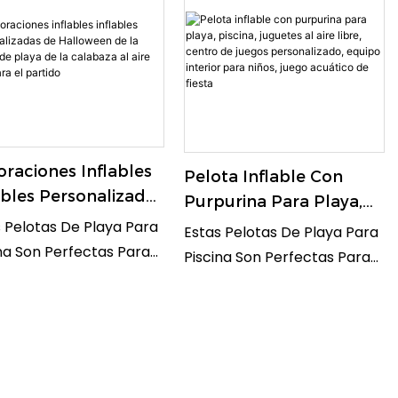
to Para Controlar
Sandía De Aspecto Vibrante
lmente Las Luces De
Y Realista Seguramente
res, Dándole Un Toque
Serán Un Éxito Tanto Para
vo A Tu Decoración
Niños Como Para Adultos.
ior.
raciones Inflables
Pelota Inflable Con
ables Personalizadas
Purpurina Para Playa,
Halloween De La
Piscina, Juguetes Al Aire
 Pelotas De Playa Para
Estas Pelotas De Playa Para
ta De Playa De La
Libre, Centro De Juegos
na Son Perfectas Para
Piscina Son Perfectas Para
baza Al Aire Libre
Personalizado, Equipo
tes De Piscina Para
Juguetes De Piscina Para
 El Partido
Interior Para Niños,
 De 3 A 10 Años,
Niños De 3 A 10 Años,
Juego Acuático De
tes De Piscina
Juguetes De Piscina
Fiesta
bles Para Niños De 8 A
Inflables Para Niños De 8 A
os, Juguetes De Piscina
12 Años, Juguetes De Piscina