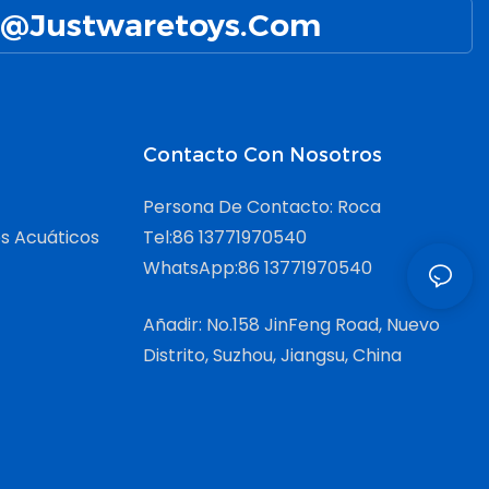
 Lago, Juguetes De
Para Lago, Juguetes De
@Justwaretoys.com
no, Juegos De Pelota
Verano, Juegos De Pelota
aya, Juegos Al Aire
De Playa, Juegos Al Aire
 & Actividades
Libre & Actividades
Contacto Con Nosotros
Persona De Contacto: Roca
s Acuáticos
Tel:86 13771970540
WhatsApp:86 13771970540
Añadir: No.158 JinFeng Road, Nuevo
Distrito, Suzhou, Jiangsu, China