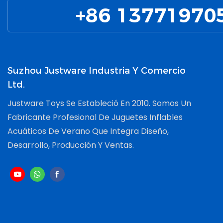
Una Fuerte
+86 13771970
Cuando Se U
Entornos De
Temperatu
Suzhou Justware Industria Y Comercio
Ltd.
Justware Toys Se Estableció En 2010. Somos Un
Fabricante Profesional De Juguetes Inflables
Acuáticos De Verano Que Integra Diseño,
Desarrollo, Producción Y Ventas.