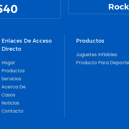
Para
 Estanqueidad
Alta Resistencia Y Son Lo
540
Rock
Vera
tiliza En
Suficientemente Duraderos
De Pl
 Baja Y Alta
Como Para Patear, Rebotar,
Libre
ra.
Pasar Y Lanzar.
Enlaces De Acceso
Productos
Directo
Juguetes Inflables
Hogar
Producto Para Deporte
Productos
Servicios
Acerca De
Casos
Noticias
Contacto