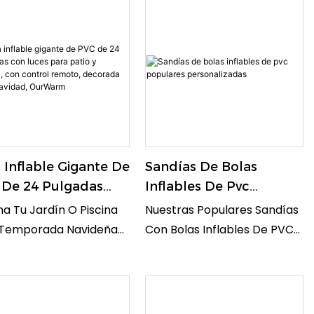
 Inflable Gigante De
Sandías De Bolas
 De 24 Pulgadas
Inflables De Pvc
Luces Para Patio Y
Populares
na Tu Jardín O Piscina
Nuestras Populares Sandías
ina, Con Control
Personalizadas
 Temporada Navideña
Con Bolas Inflables De PVC
oto, Decorada Para
a Pelota Inflable
Personalizadas Son
idad, OurWarm
nte Iluminada De 60 Cm
Perfectas Para La Diversión
urWarm. Este Adorno
Del Verano En La Piscina O
VC Incluye Un Control
En La Playa. Estas Bolas De