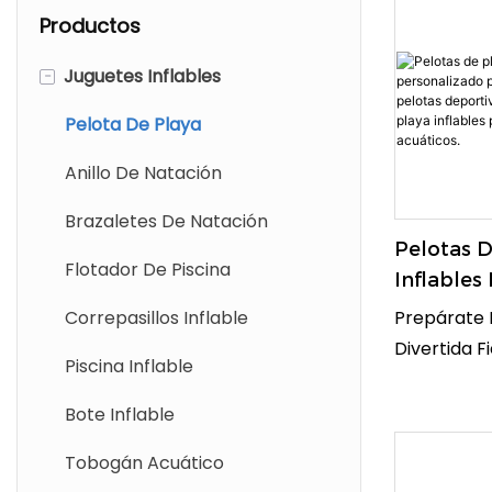
Productos
-
Juguetes Inflables
Pelota De Playa
Anillo De Natación
Brazaletes De Natación
Pelotas D
Flotador De Piscina
Inflable
Personal
Correpasillos Inflable
Prepárate 
Niños Y A
Divertida F
Piscina Inflable
Deportiva
Con Este Ba
Pelotas D
Gigante De
Bote Inflable
Inflables 
Soporte. P
Tobogán Acuático
Juguetes 
Celebracio