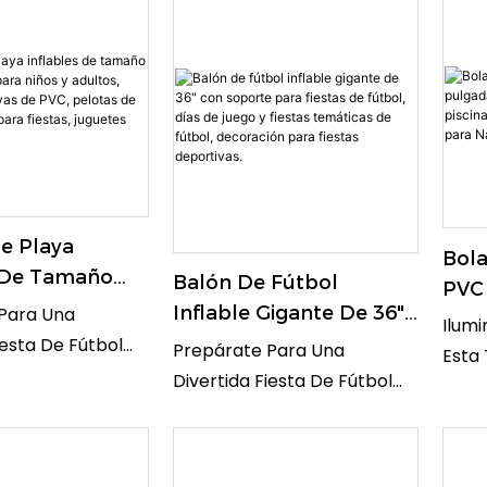
e Playa
Bola
s De Tamaño
Balón De Fútbol
PVC
izado Para
Inflable Gigante De 36"
Para Una
Con 
Ilumi
dultos, Pelotas
Con Soporte Para
iesta De Fútbol
Pisc
Prepárate Para Una
Esta
s De PVC,
Fiestas De Fútbol, ​​días
lón Inflable
Rem
Divertida Fiesta De Fútbol
Con L
e Playa
De Juego Y Fiestas
 91 Cm Con
Nav
Con Este Balón Inflable
Giga
Para Fiestas,
Temáticas De Fútbol, ​​
erfecto Para
Gigante De 91 Cm Con
De O
Acuáticos.
Decoración Para Fiestas
nes De Partidos,
Soporte. Perfecto Para
De P