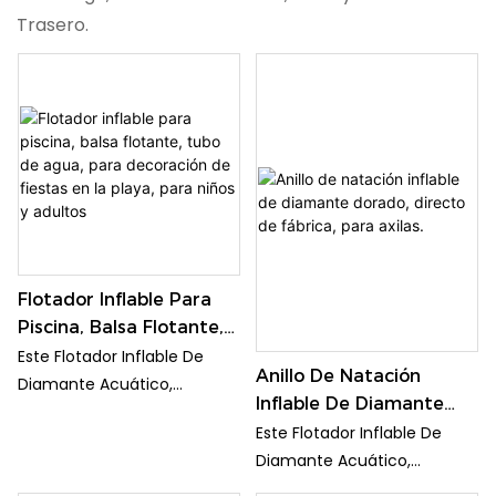
Trasero.
Flotador Inflable Para
Piscina, Balsa Flotante,
Tubo De Agua, Para
Este Flotador Inflable De
Anillo De Natación
Decoración De Fiestas
Diamante Acuático,
Inflable De Diamante
En La Playa, Para Niños
Fabricado Directamente De
Dorado, Directo De
Este Flotador Inflable De
Y Adultos
Fábrica, Es Perfecto Para
Fábrica, Para Axilas.
Diamante Acuático,
Divertirse En La Piscina O La
Fabricado Directamente De
Playa. Su Diseño De