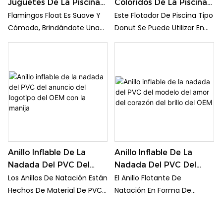
Mínimo. El Tubo De Natación
Juguetes De La Piscina
Coloridos De La Piscina
Inflable Unicorn Permite
Del Verano Del Anillo De
De Verano Del Anillo De
Flamingos Float Es Suave Y
Este Flotador De Piscina Tipo
Plegarlo Para Facilitar Su
La Nadada Del Flamenco
La Nadada Del Buñuelo
Cómodo, Brindándote Una
Donut Se Puede Utilizar En
Almacenamiento Y
Del PVC
Del PVC Del OEM
Gran Experiencia.
Interiores Y Exteriores. Es Una
Transporte. Puedes Llevarlo
Simplemente Recuéstese En
Buena Ayuda Para Nadar En
De Viaje O Donde Quieras Ir
Nuestro Flotador Inflable
Fiestas De Verano, Incluso
Para Piscina Y Se Sentirá
Para Juegos Al Aire Libre,
Fresco Y Disfrutará Del Sol Y
Viajes Al Lago O Vacaciones
La Relajación. Las Costuras
Familiares. Como
Están Especialmente
Decoración, Este Flotador De
Reforzadas, No Son Fáciles
Piscina De Donuts Es
De Filtrar Y Se Mantienen
Adecuado Para Usos
Completamente Infladas.
Múltiples: Fiestas Temáticas
Anillo Inflable De La
Anillo Inflable De La
De Donuts, Fiestas De
Nadada Del PVC Del
Nadada Del PVC Del
Cumpleaños.
Anuncio Del Logotipo
Modelo Del Amor Del
Los Anillos De Natación Están
El Anillo Flotante De
Del OEM Con La Manija
Corazón Del Brillo Del
Hechos De Material De PVC
Natación En Forma De
OEM
Resistente, No Tóxico Y
Corazón Está Bien Hecho De
Espesado, Más Resistente Y
PVC, Que No Es Tóxico Ni