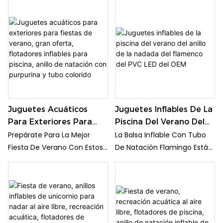
Fábrica, Es Perfecto Para
Diamante Dorado Le Da Un
Divertirse En La Piscina O La
Toque De Elegancia,
Playa. Su Diseño De
Mientras Que Su Diseño Bajo
Diamante Dorado Le Da Un
El Brazo Proporciona Soporte
Toque De Elegancia,
Para Nadar Cómodamente.
Mientras Que Su Diseño Bajo
El Brazo Proporciona Soporte
Para Nadar Cómodamente.
Juguetes Acuáticos
Juguetes Inflables De La
Para Exteriores Para
Piscina Del Verano Del
Fiestas De Verano, Gran
Anillo De La Nadada Del
Prepárate Para La Mejor
La Balsa Inflable Con Tubo
Oferta, Flotadores
Flamenco Del PVC LED
Fiesta De Verano Con Estos
De Natación Flamingo Está
Inflables Para Piscina,
Del OEM
Flotadores Inflables Y
Diseñada Con Dos Boquillas
Anillo De Natación Con
Flotadores Brillantes De
De Aire (grande Y Pequeña),
Purpurina Y Tubo
Oferta. Hechos Con Tubos
Lo Que Previene
Colorido
De Colores, Estos Juguetes
Eficazmente El Reflujo De
Acuáticos Son Perfectos
Aire Y Garantiza Un Inflado
Para Divertirse Bajo El Sol.
Rápido En Minutos. Cuando