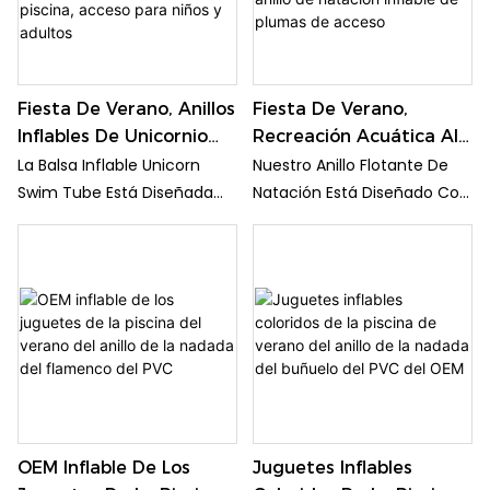
No Esté En Uso,
Simplemente Encienda La
Boquilla Para Desinflarla
Rápidamente Y Esta Piscina
Fiesta De Verano, Anillos
Fiesta De Verano,
Inflable Ocupa Un Espacio
Inflables De Unicornio
Recreación Acuática Al
Mínimo. El Tubo De Natación
Para Nadar Al Aire Libre,
Aire Libre, Flotadores De
La Balsa Inflable Unicorn
Nuestro Anillo Flotante De
Inflable Con Forma De
Recreación Acuática,
Piscina, Anillo De
Swim Tube Está Diseñada
Natación Está Diseñado Con
Flamenco Se Puede Plegar
Flotadores De Piscina,
Natación Inflable De
Con Dos Boquillas De Aire
Una Hermosa Forma De
Para Facilitar Su
Acceso Para Niños Y
Plumas De Acceso
(grande Y Pequeña), Lo Que
Corazón, Se Ve Más
Almacenamiento Y
Adultos
Previene Eficazmente El
Elegante Y Atractivo. El Anillo
Transporte. Puedes Llevarlo
Reflujo De Aire Y Garantiza
De Natación En Forma De
De Viaje O Donde Quieras Ir
Un Inflado Rápido En
Corazón Es Adecuado Como
Minutos. Cuando No Esté En
Divertido Juguete De Piscina
Uso, Simplemente Encienda
Para El Día De San Valentín,
La Boquilla Para Desinflarla
Despedida De Soltero, Fiesta
Rápidamente Y Esta Piscina
De Verano, Fiesta Del Día De
Inflable Ocupa Un Espacio
La Independencia.
OEM Inflable De Los
Juguetes Inflables