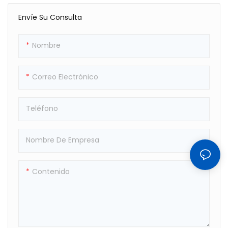
Duradero Que Cualquier
Tiene Olor, Es Seguro Para
Envíe Su Consulta
Otro Producto En El
Un Uso Prolongado Y Es
Mercado, Lo
Amigable Para Adolescentes
Suficientemente Sólido Para
Y Adultos. El Espesor De 0,2
Nombre
Jugar En La Temporada De
Mm Hace Que Los Anillos
Verano. Te Hace Seguro
Sean Más Resistentes A La
Correo Electrónico
Cuando Nadas
Extrusión Y Al Desgarro.
Teléfono
Nombre De Empresa
Contenido