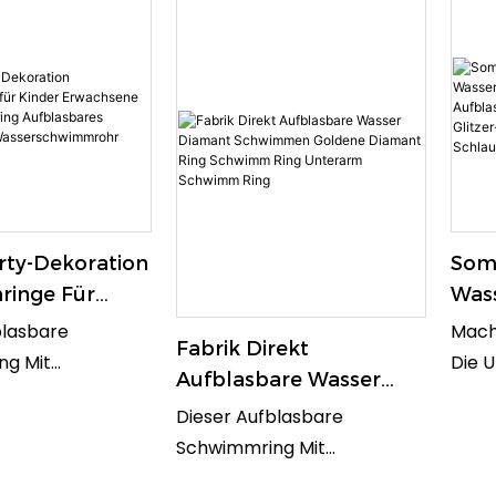
rty-Dekoration
Som
inge Für
Wass
rwachsene
Verk
blasbare
Mache
Fabrik Direkt
wimmring
Poo
ng Mit
Die 
Aufblasbare Wasser
ares
Glit
st Ideal Für
Mit D
Diamant Schwimmen
Dieser Aufblasbare
floß
Mit
ol Oder Am
Aufb
Goldene Diamant Ring
Schwimmring Mit
chwimmrohr
s Goldene
Schw
Schwimm Ring
Diamanten Ist Ideal Für
sign Verleiht
Schw