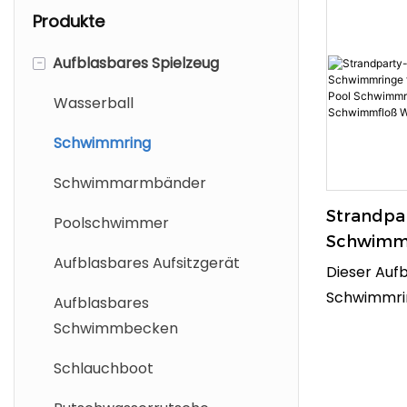
Produkte
-
Aufblasbares Spielzeug
Wasserball
Schwimmring
Schwimmarmbänder
Strandpa
Poolschwimmer
Schwimmr
Aufblasbares Aufsitzgerät
Kinder E
Dieser Auf
Pool Sch
Schwimmri
Aufblasbares
Aufblasb
Diamanten I
Schwimmbecken
Schwimm
Spaß Im Po
Schlauchboot
Wassers
Strand. Da
Diamant-De