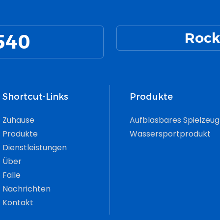
Der
Erwachsene Geeignet Ist.
 Oder Wohin
on. Sorgt Für
Die Dicke Von 0,2 Mm Macht
r Sie Möchten
 Beim Schwimmen
Die Ringe
540
Rock
Widerstandsfähiger Gegen
Extrusion Und Reißen
Shortcut-Links
Produkte
Zuhause
Aufblasbares Spielzeug
Produkte
Wassersportprodukt
Dienstleistungen
Über
Fälle
Nachrichten
Kontakt