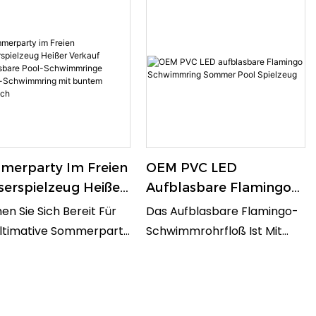
merparty Im Freien
OEM PVC LED
erspielzeug Heißer
Aufblasbare Flamingo
auf Aufblasbare
Schwimmring Sommer
n Sie Sich Bereit Für
Das Aufblasbare Flamingo-
l-Schwimmringe
Pool Spielzeug
Ultimative Sommerparty
Schwimmrohrfloß Ist Mit
zer-Schwimmring
iesen Heißen
Zwei Luftdüsen (groß Und
 Buntem Schlauch
lasbaren
Klein) Ausgestattet, Die Den
immreifen Und Glitzer-
Luftrückfluss Wirksam
immringen! Diese
Verhindern Und Ein