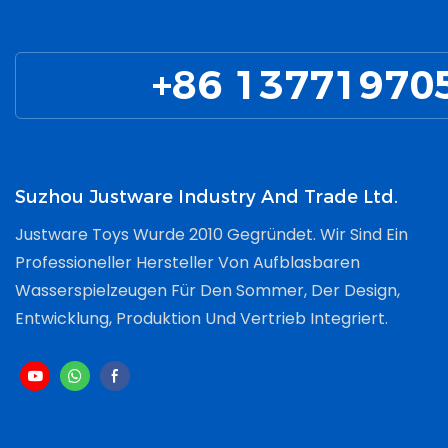
Spielen In 
Mitnehmen
Sommersais
Auch Imme
Sicherheit
+86 13771970
Suzhou Justware Industry And Trade Ltd.
Justware Toys Wurde 2010 Gegründet. Wir Sind Ein
Professioneller Hersteller Von Aufblasbaren
Wasserspielzeugen Für Den Sommer, Der Design,
Entwicklung, Produktion Und Vertrieb Integriert.