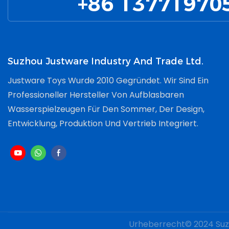
+86 13771970
Eine Siche
Oberfläche
Fähigkeite
Suzhou Justware Industry And Trade Ltd.
Justware Toys Wurde 2010 Gegründet. Wir Sind Ein
Professioneller Hersteller Von Aufblasbaren
Wasserspielzeugen Für Den Sommer, Der Design,
Entwicklung, Produktion Und Vertrieb Integriert.
Urheberrecht© 2024
Suz