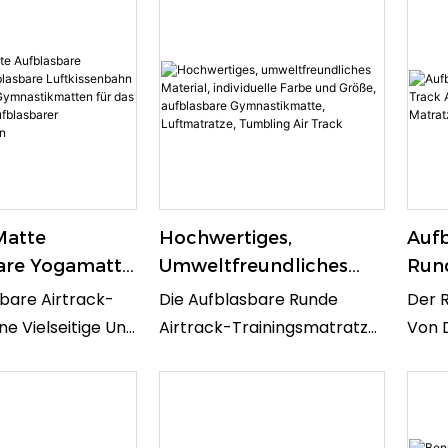
Matte
Hochwertiges,
Aufb
are Yogamatte
Umweltfreundliches
Rund
are
Material, Individuelle
Spot
bare Airtrack-
Die Aufblasbare Runde
Der R
nbahn Für
Farbe Und Größe,
Mat
ine Vielseitige Und
Airtrack-Trainingsmatratze
Von D
k
Aufblasbare
 Option Für
Air Spot Tumble Ist Ein
Viels
kmatten Für
Gymnastikmatte,
ng, Gymnastik
Langlebiges Und Vielseitiges
Train
training
Luftmatratze, Tumbling
Ihre Robuste
Trainingsgerät, Das Sich
Tanz,
arer
Air Track
n Bietet Eine
Perfekt Für Turner Aller
Gymn