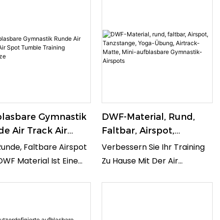
lasbare Gymnastik
DWF-Material, Rund,
e Air Track Air
Faltbar, Airspot,
 Tumble Training
Tanzstange, Yoga-
unde, Faltbare Airspot
Verbessern Sie Ihr Training
ratze
Übung, Airtrack-Matte,
WF Material Ist Eine
Zu Hause Mit Der Air
Mini-Aufblasbare
eitige Und Tragbare
Gymnastics Tumbling Mat.
Gymnastik-Airspots
ingsmatte, Die Für
Diese Aufblasbare Airtrack-
 Pole Fitness, Yoga Und
Matte Eignet Sich Perfekt
astik Verwendet
Zum Üben Von