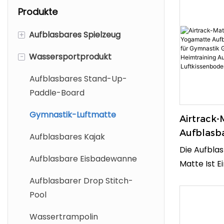
Produkte
+
Aufblasbares Spielzeug
-
Wassersportprodukt
Wasserball
Schwimmring
Aufblasbares Stand-Up-
Paddle-Board
Schwimmarmbänder
Gymnastik-Luftmatte
Airtrack-
Poolschwimmer
Aufblasb
Aufblasbares Kajak
Aufblasbares Aufsitzgerät
Aufblasb
Die Aufblas
Aufblasbare Eisbadewanne
Luftkisse
Matte Ist E
Aufblasbares
Gymnasti
Praktische
Schwimmbecken
Aufblasbarer Drop Stitch-
Gymnasti
Heimtraini
Pool
Schlauchboot
Das Heim
Und Yoga. 
Wassertrampolin
Aufblasb
Konstruktio