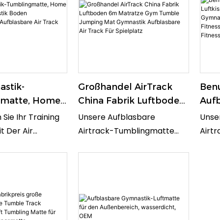
enboden
d Stützende
Leistungsstufen Eignet. Die
Werd
Für Eine Vielzahl
Runde Form Ermöglicht Das
Aufbl
n Und Ist Somit
Sichere Und Bequeme Üben
Einf
le, Die Ihre Fitness
Einer Vielzahl Von Übungen
Biete
n Zu Hause Aus
Und Fertigkeiten.
Gepo
 Möchten.
Eine 
stik-
Großhandel AirTrack
Benu
matte, Home
China Fabrik Luftboden
Aufb
ymnastik
6m Matratze Gym
Luft
Sie Ihr Training
Unsere Aufblasbare
Unse
mblingmatte
Tumble Jumping Mat
Tau
t Der Air
Airtrack-Tumblingmatte
Airt
re Air Track
Gymnastik Aufblasbare
Gym
 Tumbling Mat.
Eignet Sich Perfekt Für
Sich 
Air Track Für Spielplatz
Luft
lasbare Airtrack-
Fitnessstudio, Yoga,
Fitne
Fitn
t Sich Perfekt
Cheerleading, Fitness Und
Cheer
Chee
Von
Training. Die Airtrack-Matte
Train
Trai
eiten Und Zur
Bietet Eine Sichere Und
Biete
ung Von
Langlebige Oberfläche Zum
Lang