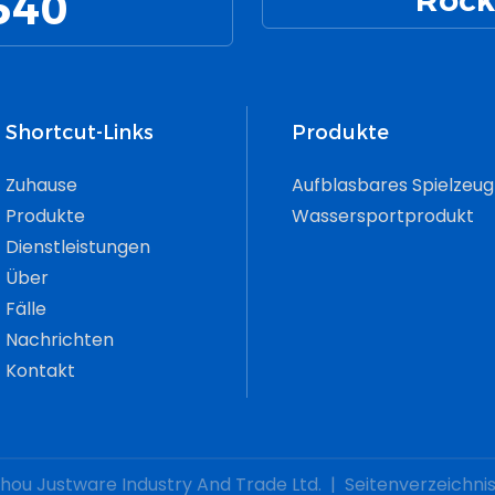
540
Rock
re Und Stützende
 Zum Üben Ihrer
n Und Übungen.
Shortcut-Links
Produkte
Zuhause
Aufblasbares Spielzeug
Produkte
Wassersportprodukt
Dienstleistungen
Über
Fälle
Nachrichten
Kontakt
hou Justware Industry And Trade Ltd.
|
Seitenverzeichni