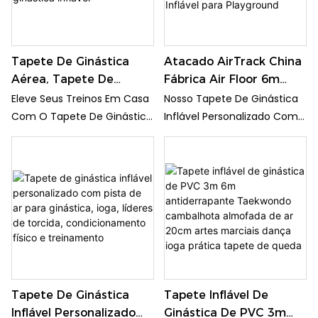
Uma Superfície Macia E
Flexibilidade No Conforto Da
Acolchoada Para Uma
Sua Casa.
Variedade De Exercícios.
Tapete De Ginástica
Atacado AirTrack China
Aérea, Tapete De
Fábrica Air Floor 6m
Ginástica Para Ginástica
Colchão Ginásio Tumble
Eleve Seus Treinos Em Casa
Nosso Tapete De Ginástica
Em Casa, Tapete De
Jumping Tapete
Com O Tapete De Ginástica
Inflável Personalizado Com
Ginástica Inflável
Ginástica Pista De Ar
Aéreo Tumbling Da Air
Pista De Ar É Perfeito Para
Inflável Para Playground
Gymnastics. Este Tapete
Academia, Ioga,
Inflável De Ginástica É
Cheerleading, Fitness E
Perfeito Para Praticar
Treinamento. A Pista De Ar
Habilidades De Ginástica E
Oferece Uma Superfície
Melhorar O Equilíbrio E A
Segura E Durável Para
Flexibilidade No Conforto Da
Cambalhotas, Giros E A
Sua Casa.
Prática De Diversos
Exercícios.
Tapete De Ginástica
Tapete Inflável De
Inflável Personalizado
Ginástica De PVC 3m