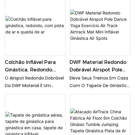
Para Treino Em Casa
Personalizados, Pista De
Em Casa, Ginástica E Ioga.
Uma Ferramenta De
Tapete De Pista De Ar
Ar Para Ginástica
Sua Estrutura Durável
Treinamento Durável E
Inflável
Proporciona Uma Superfície
Versátil, Perfeita Para
Estável E De Suporte Para
Ginastas De Todos Os Níveis.
Uma Variedade De
Seu Formato Redondo
Exercícios, Tornando-O
Permite A Prática De Uma
Perfeito Para Quem Busca
Ampla Gama De Exercícios E
Melhorar Seu
Habilidades Com Segurança
Condicionamento Físico No
E Conforto.
Colchão Inflável Para
DWF Material Redondo
Conforto De Sua Casa.
Ginástica, Redondo,
Dobrável Airspot Pole
Com Pista De Ar E
Dance Yoga Exercício Air
O Airspot Redondo Dobrável
Eleve Seus Treinos Em Casa
Queda De Ar
Track Airtrack Mat Mini
Da DWF Material É Um
Com O Tapete De Ginástica
Inflável Ginástica Air
Tapete De Exercícios
Aéreo Tumbling Da Air
Spots
Versátil E Portátil Que Pode
Gymnastics. Este Tapete
Ser Usado Para Dança, Pole
Inflável De Ginástica É
Fitness, Ioga E Ginástica.
Perfeito Para Praticar
Com Seu Design Inflável, É
Habilidades De Ginástica E
Fácil De Montar E Oferece
Melhorar O Equilíbrio E A