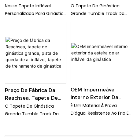
Com Pista De Ar Para
6m Antiderrapante
Nosso Tapete Inflável
O Tapete De Ginástica
Ginástica, Ioga, Líderes
Taekwondo Cambalhota
Personalizado Para Ginástica
Grande Tumble Track Da
De Torcida,
Almofada De Ar 20cm
Com Pista De Ar É Perfeito
Reachsea Factory Price É
Condicionamento Físico
Artes Marciais Dança
Para Academia, Ioga,
Um Tapete Inflável De Alta
E Treinamento
Ioga Prática Tapete De
Cheerleading, Fitness E
Qualidade Para Exercícios
Queda
Treinamento. A Pista De Ar
De Ginástica. Com Sua
Oferece Uma Superfície
Construção Durável E
Segura E Durável Para
Design Espaçoso, Ele
Cambalhotas, Giros E A
Oferece Uma Superfície
Prática De Diversos
Segura E De Suporte Para Os
Exercícios.
Atletas Praticarem Suas
OEM Impermeável
Habilidades E Rotinas.
Preço De Fábrica Da
Interno Exterior Da
Reachsea, Tapete De
Esteira De Ar Inflável Da
É Um Material À Prova
Ginástica Grande, Pista
O Tapete De Ginástica
Ginástica
D'água, Resistente Ao Frio E
De Queda De Ar Inflável,
Grande Tumble Track Da
Aos Raios UV, Permanece
Tapete De Treinamento
Reachsea Factory Price É
Durável. A Pista De Queda
De Ginástica
Um Tapete Inflável De Alta
De Ar Permanece Forte Do
Qualidade Para Exercícios