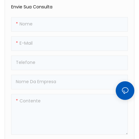
Envie Sua Consulta
Lado De Fora E Não Precisa
De Ginástica. Com Sua
Ser Esvaziada. Mantém O Ar
Construção Durável E
Dentro Por Muito Tempo
Design Espaçoso, Ele
Nome
Oferece Uma Superfície
Segura E De Suporte Para Os
E-Mail
Atletas Praticarem Suas
Habilidades E Rotinas.
Telefone
Nome Da Empresa
Contente