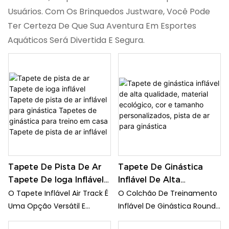
Usuários. Com Os Brinquedos Justware, Você Pode
Ter Certeza De Que Sua Aventura Em Esportes
Aquáticos Será Divertida E Segura.
Tapete De Pista De Ar
Tapete De Ginástica
Tapete De Ioga Inflável
Inflável De Alta
Tapete De Pista De Ar
Qualidade, Material
O Tapete Inflável Air Track É
O Colchão De Treinamento
Inflável Para Ginástica
Ecológico, Cor E
Uma Opção Versátil E
Inflável De Ginástica Round
Tapetes De Ginástica
Tamanho
Conveniente Para Exercícios
Air Track Air Spot Tumble É