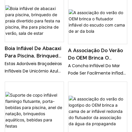
Extra Grande Para
Picolé! Perfeito Para
Verão
Crianças E Adultos, Este
Divertido Brinquedo
Aquático De Verão
Certamente Fará Sucesso
Em Qualquer Festa Na
Boia Inflável De Abacaxi
Piscina Ou Dia Na Praia. Seu
A Associação Do Verão
Para Piscina, Brinquedo
Tamanho Extragrande E
Do OEM Brinca O
De Praia Divertido Para
Estas Adoráveis ​​braçadeiras
Design Vibrante O Tornam
Flutuador Inflável Do
A Concha Inflável Do Mar
Festa Na Piscina, Ilha
Infláveis ​​de Unicórnio Azul
Um Item Essencial Para Suas
Escudo Com Cama De
Pode Ser Facilmente Inflada
Para Piscina De Verão,
São Perfeitas Para Ajudar As
Decorações De Verão.
Ar Da Bola
Com Uma Bomba De Ar
Sala De Estar
Crianças A Se Manterem À
Elétrica Ou Manual E
Tona Enquanto Nadam.
Mantém O Ar Muito Bem. Ele
Com 2 Peças Incluídas, As
Flutua De Forma Estável E
Crianças Podem Desfrutar
Não É Fácil De Derrubar.
De Mais Segurança E
Enquanto Estiver Deitado
Suporte Na Água Enquanto
Sobre Ele, Você Pode Sentir
Canalizam Seu Espírito De
Um Grande Equilíbrio Com