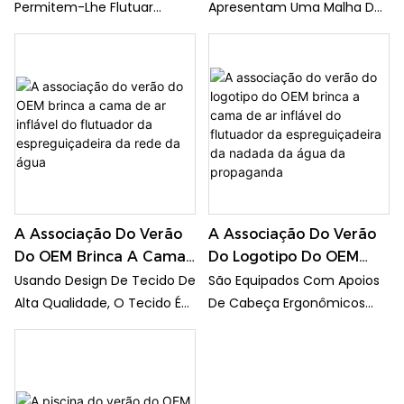
Às Suas Festas.
Inflável Do Flutuador Da
Flutuador Da
Permitem-Lhe Flutuar
Apresentam Uma Malha De
Espreguiçadeira Da
Espreguiçadeira Da
Confortavelmente Na Água
Resfriamento Suave Que
Nadada Da Água Da
Rede Da Água1
E Alcançar A Posição De
Mantém Seu Corpo Logo
Propaganda1
Flutuação Desejada; Use-Os
Abaixo Da Superfície Da
Como Lembrancinhas Para
Água Para Mantê-Lo
Acentuar A Decoração Da
Confortavelmente Fresco
Piscina Ou Transforme-Os
Por Horas De Relaxamento E
Em Parte De Divertidos
Diversão Nos Dias Quentes
Jogos Aquáticos; Sua Ampla
De Verão.
Aplicação Garante Que
O Inovador Recurso De
Você Possa Usá-Los De
Ligação Desta Piscina E
A Associação Do Verão
A Associação Do Verão
Diversas Maneiras,
Flutuador De Lago Permite
Do OEM Brinca A Cama
Do Logotipo Do OEM
Adicionando Mais Emoção
Que Você Se Conecte A Um
De Ar Inflável Do
Brinca A Cama De Ar
Usando Design De Tecido De
São Equipados Com Apoios
Às Suas Festas.
Amigo, Forme Uma Flotilha
Flutuador Da
Inflável Do Flutuador Da
Alta Qualidade, O Tecido É
De Cabeça Ergonômicos
Com Um Grupo Ou Até
Espreguiçadeira Da
Espreguiçadeira Da
Macio E Confortável E Mais
Confortáveis,
Mesmo Se Conecte A Uma
Rede Da Água
Nadada Da Água Da
Durável Que O Material De
Proporcionando Suporte
Superfície Plana, Como Uma
Propaganda
PVC
Uniforme Ao Corpo; Adicione
Parede De Piscina Ou Um
Um Toque De Brilho Aos