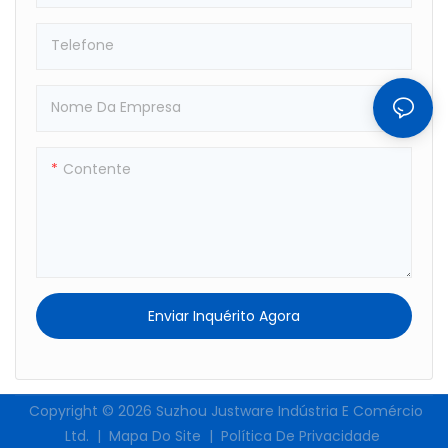
Confortável E Estável
Telefone
Nome Da Empresa
Contente
Enviar Inquérito Agora
Copyright © 2026
Suzhou Justware Indústria E Comércio
Ltd.
|
Mapa Do Site
|
Política De Privacidade