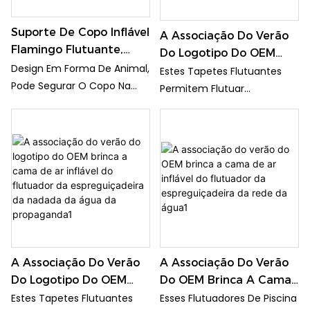
Unicórnio Interior.
Forte Flutuabilidade E Uma
Suporte De Copo Inflável
Grande Sensação De
A Associação Do Verão
Flamingo Flutuante,
Segurança. Por Favor, Não
Do Logotipo Do OEM
Porta-Bebidas Para
Design Em Forma De Animal,
Infle Demais Na Primeira
Brinca A Cama De Ar
Estes Tapetes Flutuantes
Piscina, Anel De
Pode Segurar O Copo Na
Vez, Use Em Caso De
Inflável Redonda Do
Permitem Flutuar
Natação, Brinquedos
Piscina
Rachaduras
Flutuador Da Associação
Confortavelmente Na Água
Aquáticos, Bebidas Para
Usando Design De Tecido De
Da Água Da
E Alcançar A Posição De
Festas
Alta Qualidade, O Tecido É
Propaganda
Flutuação Desejada; Use-Os
Macio E Confortável E Mais
Como Lembrancinhas Para
Durável Que O Material De
Acentuar A Decoração Da
PVC
Piscina Ou Transforme-Os
Em Parte De Divertidos
Jogos Aquáticos; Sua Ampla
Aplicação Garante Que
Você Possa Usá-Los De
A Associação Do Verão
A Associação Do Verão
Diversas Maneiras,
Do Logotipo Do OEM
Do OEM Brinca A Cama
Adicionando Mais Emoção
Brinca A Cama De Ar
De Ar Inflável Do
Estes Tapetes Flutuantes
Esses Flutuadores De Piscina