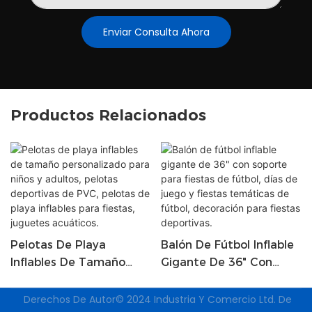
Enviar Consulta Ahora
Productos Relacionados
Pelotas De Playa
Balón De Fútbol Inflable
Inflables De Tamaño
Gigante De 36" Con
Personalizado Para
Soporte Para Fiestas De
Niños Y Adultos, Pelotas
Fútbol, ​​días De Juego Y
Derechos De Autor© 2024
Industria Y Comercio Ltd. De