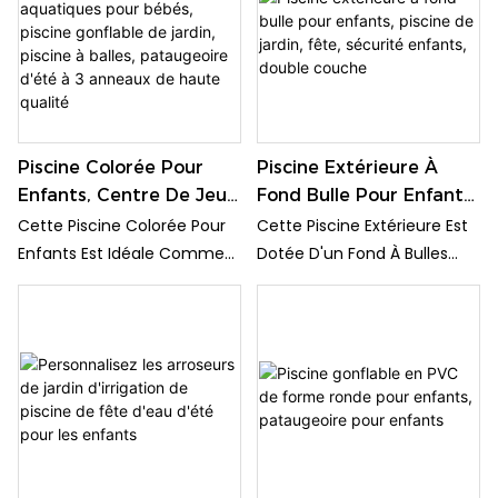
Jardin Pour Une Expérience
Installez-La Dans Votre
Aquatique Rafraîchissante
Jardin Pour Une Expérience
Et Relaxante Pendant Les
Aquatique Rafraîchissante
Chaudes Journées D'été.
Et Relaxante Pendant Les
Chaudes Journées D'été.
Piscine Colorée Pour
Piscine Extérieure À
Enfants, Centre De Jeux
Fond Bulle Pour Enfants,
Aquatiques Pour Bébés,
Piscine De Jardin, Fête,
Cette Piscine Colorée Pour
Cette Piscine Extérieure Est
Piscine Gonflable De
Sécurité Enfants, Double
Enfants Est Idéale Comme
Dotée D'un Fond À Bulles
Jardin, Piscine À Balles,
Couche
Aire De Jeux Aquatiques
Pour Plus De Sécurité Et De
Pataugeoire D'été À 3
Pour Bébés Et Peut
Plaisir Pour Les Enfants Lors
Anneaux De Haute
Également Servir De Piscine
Des Fêtes Autour De La
Qualité
À Balles Gonflable. Sa
Piscine Et Dans Le Jardin. Sa
Construction De Haute
Construction À Double Paroi
Qualité, Avec Ses 3 Anneaux
Garantit Une Durabilité Et
Pour Une Stabilité Accrue, En
Une Utilisation Prolongée
Fait La Pataugeoire Idéale
Pour Des Plaisirs Estivaux