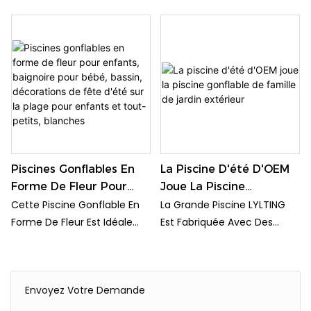
Aquatique D'été
Et Enfants
Idéale Pour S'amuser Au
Intérieur Est Idéale Pour Les
Soleil Cet Été ! Fabriquée
Chaudes Journées D'été.
Avec Des Matériaux
Résistante Et Facile À
Gonflables Résistants, Cette
Installer, Elle Offre Des
Piscine Carrée Est Idéale
Heures De Divertissement
Pour Se Rafraîchir Et
Aux Enfants Comme Aux
Barboter.
Adultes.
Piscines Gonflables En
La Piscine D'été D'OEM
Forme De Fleur Pour
Joue La Piscine
Enfants, Baignoire Pour
Gonflable De Famille De
Cette Piscine Gonflable En
La Grande Piscine LYLTING
Bébé, Bassin,
Jardin Extérieur
Forme De Fleur Est Idéale
Est Fabriquée Avec Des
Décorations De Fête
Pour Rafraîchir Les Tout-
Matériaux Sans Phtalates Et
D'été Sur La Plage Pour
Petits Et Les Enfants
Sans Plomb, Trois Fois Plus
Enfants Et Tout-Petits,
Pendant L'été. Elle Peut
Épais Que La Plupart Des
Envoyez Votre Demande
Blanches
Également Servir De
Produits Du Marché,
Baignoire Pour Bébé Ou De
Réduisant Ainsi Le Risque De