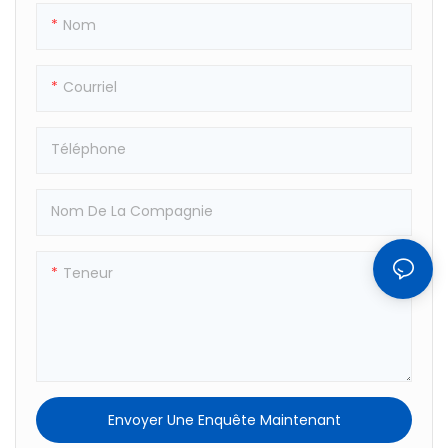
Décoration Amusante Pour
Crevaison Et Assurant Une
Nom
Une Fête Sur La Plage.
Longue Durée De Vie.
Matériau Sûr Et Respectueux
Courriel
De L'environnement,
Durable Et Épais
Téléphone
Nom De La Compagnie
Teneur
Envoyer Une Enquête Maintenant