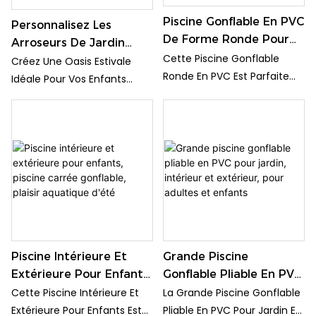
Pour Des Heures De Plaisir Au
Sans Fin.
Soleil En Été.
Piscine Gonflable En PVC
Personnalisez Les
De Forme Ronde Pour
Arroseurs De Jardin
Enfants, Pataugeoire
Cette Piscine Gonflable
D'irrigation De Piscine
Créez Une Oasis Estivale
Pour Enfants
Ronde En PVC Est Parfaite
De Fête D'eau D'été
Idéale Pour Vos Enfants
Pour Que Les Enfants
Pour Les Enfants
Avec Des Arroseurs De
Puissent Se Rafraîchir Et
Jardin Et Des Accessoires De
S'amuser Pendant Les
Piscine Personnalisés. Laissez
Chaudes Journées D'été.
Vos Enfants Se Rafraîchir Et
Avec Ses Couleurs Vives Et
S'amuser Avec Style Grâce
Sa Construction Robuste,
À Des Jeux D'eau
Cette Pataugeoire Pour
Personnalisés, Parfaits Pour
Enfants Offrira À Coup Sûr
Les Chaudes Journées D'été.
Des Heures De Plaisir Infinies
À Vos Tout-Petits.
Piscine Intérieure Et
Grande Piscine
Extérieure Pour Enfants,
Gonflable Pliable En PVC
Piscine Carrée
Pour Jardin, Intérieur Et
Cette Piscine Intérieure Et
La Grande Piscine Gonflable
Gonflable, Plaisir
Extérieur, Pour Adultes
Extérieure Pour Enfants Est
Pliable En PVC Pour Jardin Et