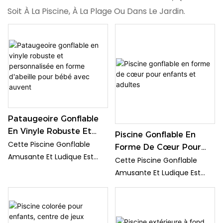
Soit À La Piscine, À La Plage Ou Dans Le Jardin.
Pataugeoire Gonflable
En Vinyle Robuste Et
Piscine Gonflable En
Personnalisée En Forme
Cette Piscine Gonflable
Forme De Cœur Pour
D'abeille Pour Bébé Avec
Amusante Et Ludique Est
Enfants Et Adultes
Cette Piscine Gonflable
Auvent
Équipée De Jouets
Amusante Et Ludique Est
Gonflables En Forme De
Équipée De Jouets
Cœur, Idéale Pour Le Plaisir
Gonflables En Forme De
Des Petits Et Des Grands.
Cœur, Idéale Pour Le Plaisir
Installez-La Dans Votre
Des Petits Et Des Grands.