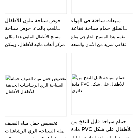
مبيعات ساخنة في الهواء
حوض سباحة ملون للأطفال
الطلق حمام سباحة فقاعة
للعب بالماء، حوض سباحة
أسفل حمام سباحة للأطفال
قابل للنفخ في الحديقة، حوض
صُمم هذا المسبح الخارجي بقاع
مسبح الأطفال الملون هذا مثالي
حديقة حفلة أطفال آمنة طبقة
سباحة عالي الجودة بثلاث
فقاعي لمزيد من الأمان والمتعة
لمركز ألعاب مائية للأطفال، ويمكن
مزدوجة
حلقات، حوض سباحة صيفي
للأطفال أثناء حفلات المسبح
استخدامه أيضًا كحوض كرات قابل
مبطن
والحديقة. يضمن تصميمه المزدوج
للنفخ في الحديقة. يتميز بهيكل
المتانة والاستخدام طويل الأمد
عالي الجودة مع ثلاث حلقات لمزيد
لمتعة صيفية لا تُنسى.
من الثبات، مما يجعله مسبحًا صيفيًا
مثاليًا لقضاء ساعات من المرح
تحت أشعة الشمس.
حمام سباحة قابل للنفخ من
تخصيص حفل مياه الصيف
مادة PVC للأطفال على شكل
حمام السباحة الري الرشاشات
دائري
يعتبر حمام السباحة الدائري القابل