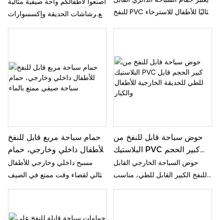
الحديقة للأطفال الأطفال
اصنعوا لأطفالكم واحة صيفية مثالية
للنفخ PVC مثاليًا للأطفال للاسترخاء
مع رشاشات الحديقة وإكسسوارات
والاستمتاع خلال أيام الصيف الحارة.
حمامات السباحة المصممة خصيصًا.
بفضل ألوانه النابضة بالحياة وبنيته
دعوا أطفالكم يستمتعون بوقتهم
القوية، من المؤكد أن حوض
بأناقة مع حفلات مائية مصممة
السباحة المخصص للأطفال هذا
خصيصًا، مثالية لأيام الصيف الحارة.
سيوفر ساعات لا نهاية لها من
المتعة لأطفالك الصغار.
حوض سباحة قابل للنفخ من
حمام سباحة مربع قابل للنفخ
البلاستيك PVC كبير الحجم
للأطفال داخلي وخارجي، حمام
قابل للطي للحديقة الخارجية
سباحة صيفي ممتع بالماء
حوض السباحة الخارجي القابل
مسبح داخلي وخارجي للأطفال
للأطفال والكبار
للنفخ الكبير القابل للطي، مناسب
مثالي لقضاء وقت ممتع في الصيف
للأطفال والكبار، مصنوع من
تحت أشعة الشمس! مصنوع من
البلاستيك، وهو الحل الأمثل لأيام
مواد متينة قابلة للنفخ، هذا المسبح
الصيف الحارة. هذا الحوض المتين
المربع مثالي للاسترخاء والاستمتاع