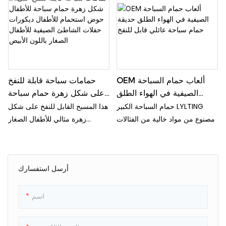
وسهل التركيب يوفر ساعات من
باللعب.
الترفيه للأطفال والكبار على حد
سواء.
OEM ألعاب حمام السباحة
حمامات سباحة قابلة للنفخ
الصيفية في الهواء الطلق
على شكل زهرة حمام سباحة
حديقة حمام سباحة عائلي قابل
للأطفال حوض استحمام
حمام السباحة الكبير LYLTING
هذا المسبح القابل للنفخ على شكل
للنفخ
للأطفال ديكورات حفلات
مصنوع من مواد خالية من الفثالات
زهرة مثالي للأطفال الصغار
الشاطئ الصيفية للأطفال
والرصاص، وهي أكثر سمكًا بثلاث
والأطفال للاسترخاء خلال الصيف.
الصغار باللون الأبيض
مرات من معظم المنتجات
يمكن استخدامه أيضًا كحوض
الموجودة في السوق، مما يقلل من
استحمام للأطفال أو كزينة مميزة
أرسل استفسارك
خطر الثقوب ويضمن عمر خدمة
لحفلة شاطئية.
طويل. مادة آمنة وصديقة للبيئة
ودائمة وسميكة
اسم