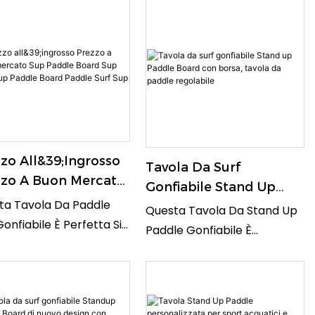
zo All&39;ingrosso
Tavola Da Surf
zzo A Buon Mercato
Gonfiabile Stand Up
 Paddle Board Sup
ta Tavola Da Paddle
Paddle Board Con
Questa Tavola Da Stand Up
nd Up Paddle Board
onfiabile È Perfetta Sia
Borsa, Tavola Da Paddle
Paddle Gonfiabile È
le Surf Sup
 Principianti Che Per I
Regolabile
Un'opzione Versatile E
sti Esperti, Poiché
Pratica Per Gli Appassionati
 Stabilità E Resistenza
Di Sport Acquatici. Grazie
qua. Con Un Prezzo
Alla Pagaia Regolabile, Alla