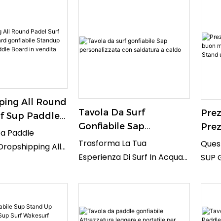
ping All Round
Tavola Da Surf
Prez
rf Sup Paddle
Gonfiabile Sap
Pre
fiabile
Da Paddle
Personalizzata Con
Sup
Trasforma La Tua
Ques
Paddle Surf
Dropshipping All
Saldatura A Caldo
Sta
Esperienza Di Surf In Acqua
SUP G
oard In
 Surf SUP È La
Padd
Con La Tavola Gonfiabile
Per I
etta Per Chi
Sap Personalizzata Con
Canoi
gliorare La
Cuciture Saldate A Caldo.
Offre
erienza Di Paddle
Questa Tavola Gonfiabile
In Ac
razie Al Suo