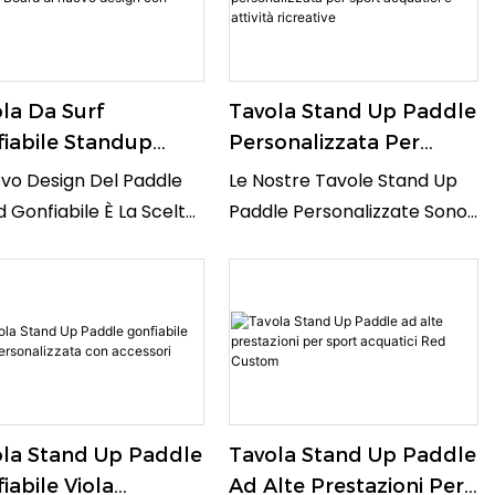
9;ingrosso, È
Borsa Inclusa Per Un Facile
9;opzione Conveniente
Trasporto E Al Design
Coloro Che Desiderano
Robusto, È Perfetta Per
tirsi Con Lo Stand Up
la Da Surf
Tavola Stand Up Paddle
Navigare Sull'acqua E
le Boarding
iabile Standup
Personalizzata Per
Cavalcare Le Onde.
dle Board Di Nuovo
Sport Acquatici E
ovo Design Del Paddle
Le Nostre Tavole Stand Up
ign Con Pompa
Attività Ricreative
 Gonfiabile È La Scelta
Paddle Personalizzate Sono
tta Per Il Surf In Stand-
Progettate Per Gli
addle, Offrendo Durata
Appassionati Di Sport
ticità. Viene Fornito
Acquatici E I Canoisti
Una Pompa Per Un
Ricreativi Che Cercano
e Gonfiaggio,
Un'esperienza
ndolo La Scelta Ideale
Personalizzata E Ad Alte
li Appassionati Di
Prestazioni Sull'acqua. Con
la Stand Up Paddle
Tavola Stand Up Paddle
Di Tutti I Livelli
Una Grafica Personalizzabile
iabile Viola
Ad Alte Prestazioni Per
E Una Struttura Durevole, Le