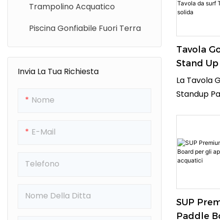
Trampolino Acquatico
Design Vers
Caratterist
Piscina Gonfiabile Fuori Terra
Questa Tav
Paddle È Fa
Tavola Go
Trasportar
Stand Up
Invia La Tua Richiesta
Qualsiasi S
Sup Surf
La Tavola G
D&39;acqua.
Tavola Da
Standup Pa
Nome
Vendita Il 
Stand Up
Tavola Vers
Inizia A Es
Resistente,
E-Mail
Con Stile!
Qualsiasi A
Acquatica. 
Appassiona
Telefono
Paddle, Sur
Questa Tavo
Nome Della Ditta
SUP Prem
Stabile Sod
Paddle Bo
Tue Esigen