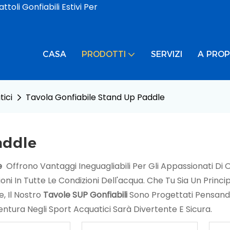
toli Gonfiabili Estivi Per
CASA
PRODOTTI
SERVIZI
A PROP
ici
Tavola Gonfiabile Stand Up Paddle
addle
e
Offrono Vantaggi Ineguagliabili Per Gli Appassionati Di 
zioni In Tutte Le Condizioni Dell'acqua. Che Tu Sia Un Pri
re, Il Nostro
Tavole SUP Gonfiabili
Sono Progettati Pensando
ntura Negli Sport Acquatici Sarà Divertente E Sicura.