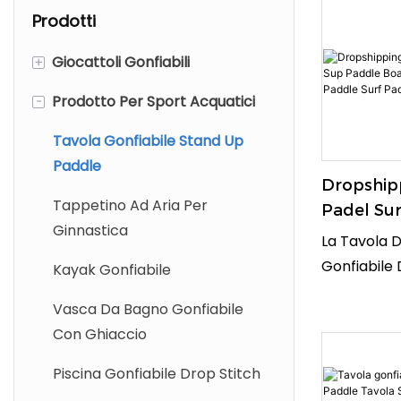
Prodotti
+
Giocattoli Gonfiabili
-
Prodotto Per Sport Acquatici
Pallone Da Spiaggia
Anello Da Nuoto
Tavola Gonfiabile Stand Up
Paddle
Braccialetti Da Nuoto
Dropship
Tappetino Ad Aria Per
Padel Su
Galleggiante Per Piscina
Ginnastica
Board Gon
La Tavola 
Cavalcabile Gonfiabile
Standup 
Gonfiabile 
Kayak Gonfiabile
Paddle B
Round Padel
Piscina Gonfiabile
Vasca Da Bagno Gonfiabile
Vendita
Scelta Perf
Con Ghiaccio
Gommone
Desidera Mi
Propria Esp
Piscina Gonfiabile Drop Stitch
Scivolo D'acqua Scivoloso
Boarding. G