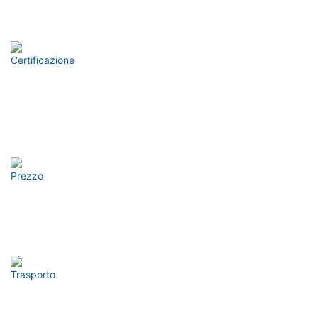
Raggiungimento Di Una Partnership A Lungo Termine
Certificazione
Possiamo Fornire Certificazioni Di Prodotto Pertinenti, Come
AsTM E CE, Per Garantire Che Ogni Prodotto Soddisfi Gli
Standard Di Qualità Internazionali
Prezzo
Approfitta Dei Nostri Prezzi Competitivi Insieme Al Servizio
Dedicato E Al Supporto Post-Vendita
Trasporto
Sperimenta Una Spedizione Veloce E Affidabile Per