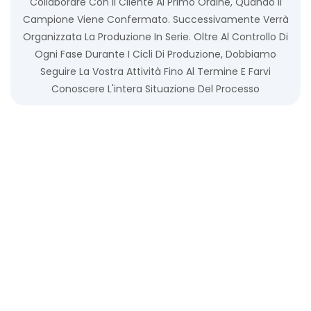
Collaborare Con Il Cliente Al Primo Ordine, Quando Il
Campione Viene Confermato. Successivamente Verrà
Organizzata La Produzione In Serie. Oltre Al Controllo Di
Ogni Fase Durante I Cicli Di Produzione, Dobbiamo
Seguire La Vostra Attività Fino Al Termine E Farvi
Conoscere L'intera Situazione Del Processo
Perché Dovresti Scegliere Me?
La Nostra Cooperazione Si Basa Sulla Comprensione
Reciproca, Sul Rispetto Reciproco E Sulla Stretta
Comunicazione. I Clienti Saranno Coinvolti Nell'intero
Processo Di Progettazione E Produzione. Puntiamo Al
Vantaggio Reciproco Attraverso La Cooperazione E Il