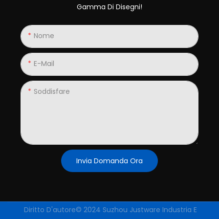
Gamma Di Disegni!
Nome
E-Mail
Soddisfare
Invia Domanda Ora
Diritto D'autore© 2024
Suzhou Justware Industria E