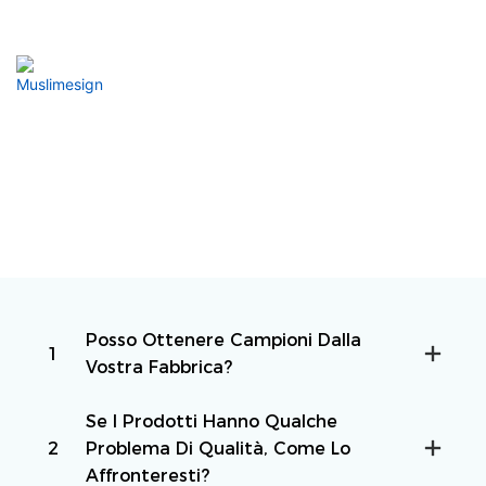
Garantire La Consegna Puntuale Dei Tuoi Ordini
Muslimesign
I Nostri Progettisti Qualificati Sono Disponibili Per Creare
Soluzioni Su Misura Per Soddisfare Le Vostre Specifiche
Esigenze
Posso Ottenere Campioni Dalla
1
Vostra Fabbrica?
Se I Prodotti Hanno Qualche
2
Problema Di Qualità, Come Lo
Affronteresti?