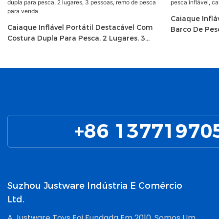
Caiaque Infl
Caiaque Inflável Portátil Destacável Com
Barco De Pesc
Costura Dupla Para Pesca, 2 Lugares, 3
Canoa Infláve
Pessoas, Remo De Pesca Para Venda
+86 13771970
Suzhou Justware Indústria E Comércio
Ltd.
A Justware Toys Foi Fundada Em 2010. Somos Um