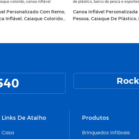
ável Personalizado Com Remo,
Canoa Inflável Personalizada
a Inflável, Caiaque Colorido,
Pessoa, Caiaque De Plástico,
l
Pesca E Esportes Aquáticos
540
Rock
Links De Atalho
Produtos
Casa
Brinquedos Infláveis