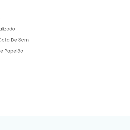
S
alizado
Gota De 8cm
De Papelão