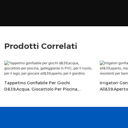
Prodotti Correlati
Tappetino Gonfiabile Per Giochi
Irrigatori Go
D&39;acqua, Giocattolo Per Piscina,
All&39;aperto
Galleggiante In PVC, Per Il Nuoto, Per Il
Divertenti E 
Lago, Per Giocare All&39;aperto, Per Il
E Ragazzi.
Giardino