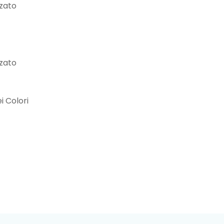
zzato
zzato
i Colori