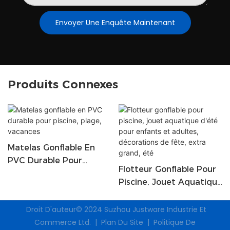
Envoyer Une Enquête Maintenant
Produits Connexes
Matelas Gonflable En
PVC Durable Pour
Flotteur Gonflable Pour
Piscine, Plage, Vacances
Piscine, Jouet Aquatique
D'été Pour Enfants Et
Adultes, Décorations De
Droit D'auteur© 2024
Suzhou Justware Industrie Et
Fête, Extra Grand, Été
Commerce Ltd.
|
Plan Du Site
|
Politique De