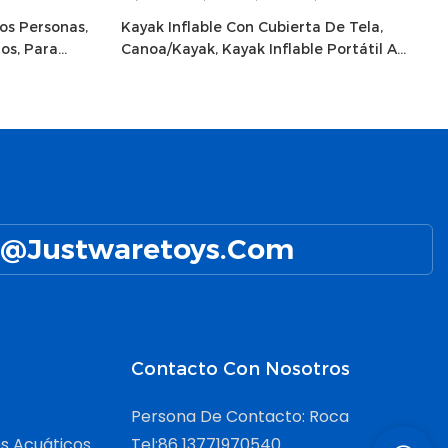
os Personas,
Kayak Inflable Con Cubierta De Tela,
os, Para
Canoa/kayak, Kayak Inflable Portátil A
Prueba De Polvo
@Justwaretoys.com
Contacto Con Nosotros
Persona De Contacto: Roca
s Acuáticos
Tel:86 13771970540