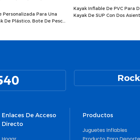
Kayak Inflable De PVC Para D
e Personalizada Para Una
Kayak De SUP Con Dos Asient
k De Plástico, Bote De Pesca
Exteriores, A La Venta
s Acuáticos
540
Rock
Enlaces De Acceso
Productos
Directo
Juguetes Inflables
Hogar
Producto Para Deporte