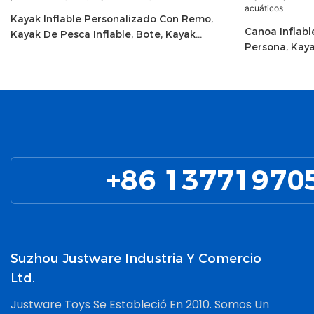
Kayak Inflable Personalizado Con Remo,
Canoa Inflabl
Kayak De Pesca Inflable, Bote, Kayak
Persona, Kaya
Colorido, Canoa Inflable
Para Deporte
+86 13771970
Suzhou Justware Industria Y Comercio
Ltd.
Justware Toys Se Estableció En 2010. Somos Un