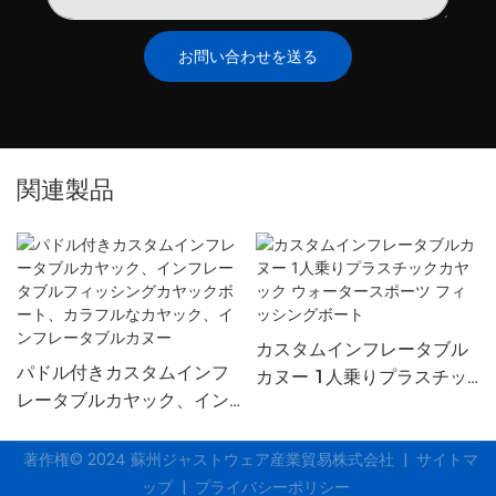
お問い合わせを送る
関連製品
カスタムインフレータブル
パドル付きカスタムインフ
カヌー 1人乗りプラスチッ
レータブルカヤック、イン
クカヤック ウォータースポ
フレータブルフィッシング
ーツ フィッシングボート
カヤックボート、カラフル
著作権© 2024
蘇州ジャストウェア産業貿易株式会社
|
サイトマ
なカヤック、インフレータ
ップ
|
プライバシーポリシー