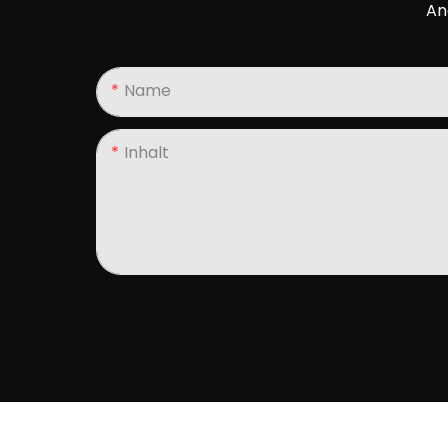
An
Name
Inhalt