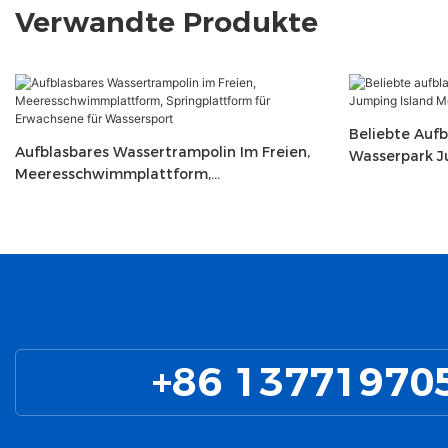
Verwandte Produkte
Beliebte Au
Aufblasbares Wassertrampolin Im Freien,
Wasserpark J
Meeresschwimmplattform,
Meerwassertr
Springplattform Für Erwachsene Für
Wassersport
+86 13771970