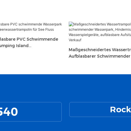
fblasbare PVC Schwimmende
umping Island
Maßgeschneidertes Wassertr
ampolin Für See Fluss
Aufblasbarer Schwimmender 
Hindernisparcours, Wasserspi
Aufblasbare Aufsitzmäher Z
540
Rock