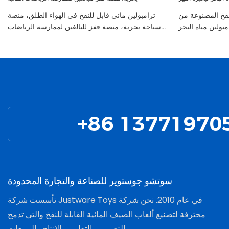
للنفخ المصنوعة من
ترامبولين مائي قابل للنفخ في الهواء الطلق، منصة
مبولين مياه البحر
سباحة بحرية، منصة قفز للبالغين لممارسة الرياضات
لبحيرة النهر
المائية
+86 13771970
تأسست شركة Justware Toys في عام 2010. نحن شركة
محترفة لتصنيع ألعاب الصيف المائية القابلة للنفخ والتي تدمج
التصميم والتطوير والإنتاج والمبيعات.