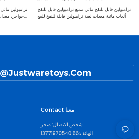
ترامبولين قابل للنفخ مائي ممتع ترامبولين قابل للنفخ
ترامبولين مائي 
ألعاب مائية معدات لعبة ترامبولين قابلة للنفخ للبيع
حواجز، معدات 
@Justwaretoys.com
Contact معنا
شخص الاتصال: صخر
الهاتف:86 13771970540