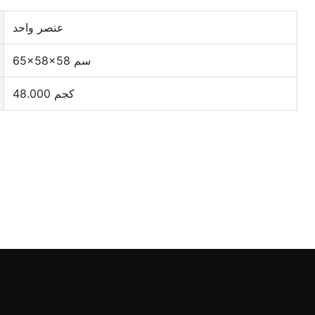
عنصر واحد
65×58×58 سم
48.000 كجم