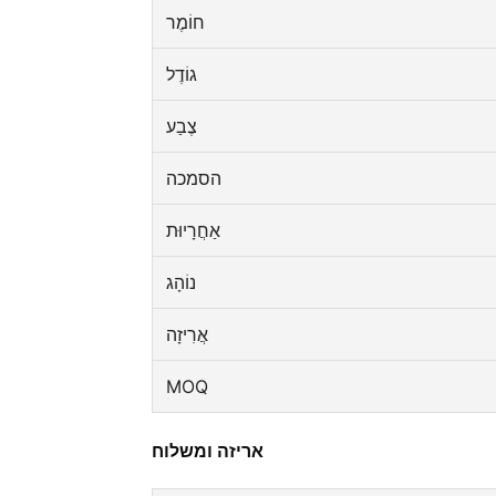
חוֹמֶר
גוֹדֶל
צֶבַע
הסמכה
אַחֲרָיוּת
נוֹהָג
אֲרִיזָה
MOQ
אריזה ומשלוח