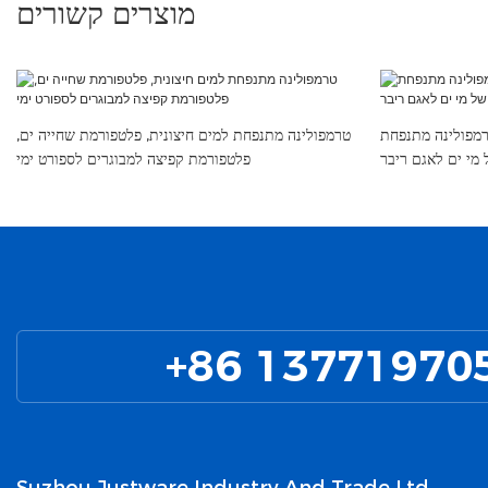
מוצרים קשורים
ולינה מתנפחת PVC צף פופולרית לאי קפיצות
טרמפולינה מתנפחת למים חיצונית, פלטפורמת שחייה ים,
מי ים לאגם ריבר
פלטפורמת קפיצה למבוגרים לספורט ימי
+86 13771970
Suzhou Justware Industry And Trade Ltd