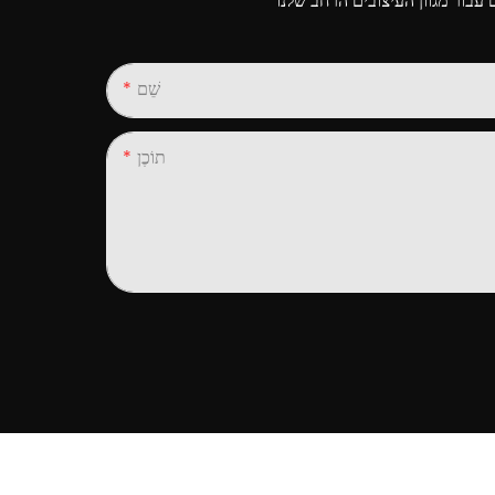
שֵׁם
תוֹכֶן