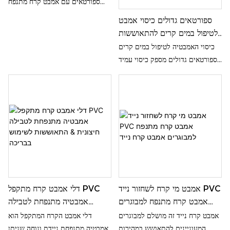
אמבט טבילה נייד
ספורטאים עם אמבט קרח מתנפח
חדשני זה. מושלם עבור צלילה קרה
ספורטאים גדולים כיסוי אמבט
לאחר אימון או טבילה מרגיעה בבית,
לטיפול במים קרים להתאוששות
אמבט טבילה נייד זה נועד לעזור לך
חומר תפר צניחה קרה חבית קרח
כיסוי האמבטיה לטיפול במים קרים
להתאושש מהר יותר ולהתפקד
ספורטאים
לספורטאים גדולים מספק כיסוי עמיד
במיטבך
ומבודד להתאוששות אמבטיות צלילה
קרות, עשוי מחומר תפר טיפה לחוזק
ואריכות ימים. מושלם עבור
ספורטאים המבקשים לשפר את
ההתאוששות שלהם באמצעות טיפול
במים קרים, כיסוי זה מיועד להתאים
לאמבטיות חבית קרח לביצועים
מיטביים
אמבט מי קרח לשחזור נייד PVC
דלי אמבט קרח מתקפל PVC
אמבט קרח מתנפח למבוגרים
אמבטיה מתנפחת לטבילה
אמבט קרח נייד
חיצונית & התאוששות לשימוש
אמבט קרח נייד זה מושלם למבוגרים
דלי אמבט הקרח המתקפל הוא
בבריכה
המעוניינים להתאושש במהירות
אמבטיה מתנפחת ניידת ונוחה שניתן