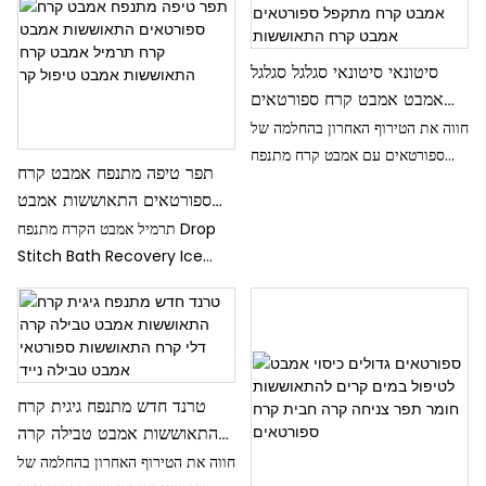
סיטונאי סיטונאי סגלגל סגלגל
אמבט אמבט קרח ספורטאים
התאוששות אמבט קרח אמבט
חווה את הטירוף האחרון בהחלמה של
אמבט קרח מתקפל ספורטאים
ספורטאים עם אמבט קרח מתנפח
תפר טיפה מתנפח אמבט קרח
אמבט קרח התאוששות
חדשני זה. מושלם עבור צלילה קרה
ספורטאים התאוששות אמבט
לאחר אימון או טבילה מרגיעה בבית,
קרח תרמיל אמבט קרח
תרמיל אמבט הקרח מתנפח Drop
אמבט טבילה נייד זה נועד לעזור לך
התאוששות אמבט טיפול קר
Stitch Bath Recovery Ice
להתאושש מהר יותר ולהתפקד
Bath Pod הוא אמבט קרח נייד
במיטבך
ועמיד שנועד לעזור לספורטאים
להתאושש מהר יותר ולהפחית את
כאבי השרירים. עם טכנולוגיית טיפול
בקור, אמבטיה זו מספקת את הפתרון
טרנד חדש מתנפח גיגית קרח
המושלם להתאוששות והתחדשות
התאוששות אמבט טבילה קרה
לאחר אימון
דלי קרח התאוששות ספורטאי
חווה את הטירוף האחרון בהחלמה של