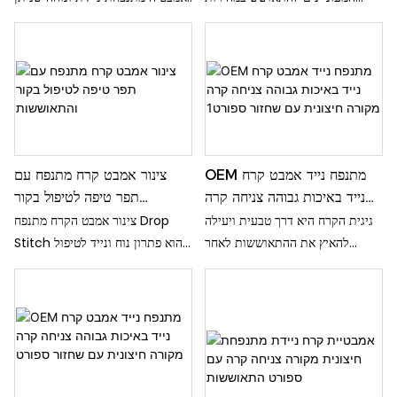
לאחר אימונים אינטנסיביים או
להשתמש בה לטבילה חיצונית
פעילות ספורטיבית. עשוי מחומר
והתאוששות לאחר יום ארוך. הוא
PVC עמיד, אמבט הקרח המתנפח
מושלם לשימוש בבריכה ומספק חוויה
הזה נוח וקל לשימוש בכל זמן ובכל
מרגיעה ומרעננת בכל מקום שתלך
מקום
צינור אמבט קרח מתנפח עם
OEM מתנפח נייד אמבט קרח
תפר טיפה לטיפול בקור
נייד באיכות גבוהה צניחה קרה
והתאוששות
מקורה חיצונית עם שחזור
צינור אמבט הקרח מתנפח Drop
גיגית הקרח היא דרך טבעית ויעילה
ספורט1
Stitch הוא פתרון נוח ונייד לטיפול
להאיץ את ההתאוששות לאחר
והתאוששות בקור. העיצוב העמיד
אימונים או תחרויות אינטנסיביות.
והמבודד שלו מאפשר התאוששות
אמבט הצלילה הקרה עם מקרר המים
שרירים יעילה והקלה על כאבים
מספק אמבט קר מרענן המפחית כאבי
לאחר אימונים אינטנסיביים או
שרירים, דלקות ומחזק את החסינות.
פציעות
קדם התאוששות מהירה יותר ושפר
את זרימת הדם עם אמבט הקרח