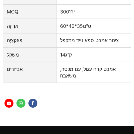
יח'300
MOQ
ס"מ35*40*60
אֲרִיזָה
צינור אמבט ספא נייד מתקפל
פוּנקצִיָה
ק"ג14
מִשׁקָל
אמבט קרח עגול, עם מכסה,
אביזרים
משאבה