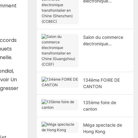
électronique
tamment
transfrontalier en
Chine (Shenzhen)
(CCBEC)
Salon du commerce
Accords
électronique
ouets
transfrontalier en
elle.
Chine (Guangzhou)
(CCEF)
ndial,
voir Un
134ème FOIRE DE
CANTON
ogresser
135ème foire de
canton
Méga spectacle de
Hong Kong
Est