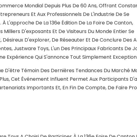
 Commerce Mondial Depuis Plus De 60 Ans, Offrant Cons
repreneurs Et Aux Professionnels De L'industrie De Se
 À L'approche De La 136e Édition De La Foire De Canton,
es Milliers D'exposants Et De Visiteurs Du Monde Entier Se
 Désireux D'explorer, De Réseauter Et De Conclure Des 
tes, Justware Toys, L'un Des Principaux Fabricants De J
 Une Expérience Qui S'annonce Tout Simplement Exceptionn
que D'être Témoin Des Dernières Tendances Du Marché Mo
 Plus, Cet Événement Influent Permet Aux Participants D'a
rtenariats Importants Et, En Fin De Compte, De Faire Pr
are Toys A Choisi De Participer À La 136e Foire De Canton 