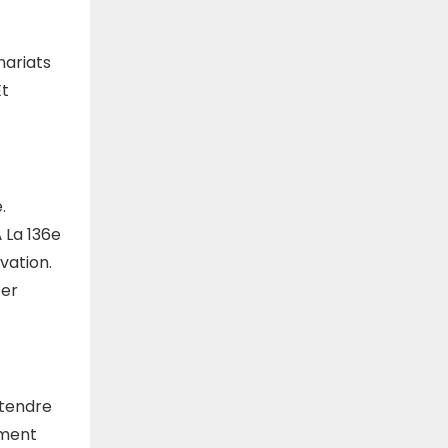
nariats
Et
.
 La 136e
vation.
ter
étendre
ement