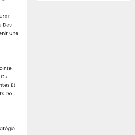
uter
é Des
enir Une
ointe.
 Du
ntes Et
ts De
ratégie