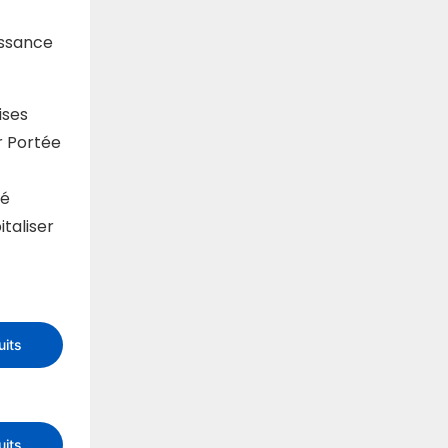
issance
ises
r Portée
hé
taliser
uits
uits