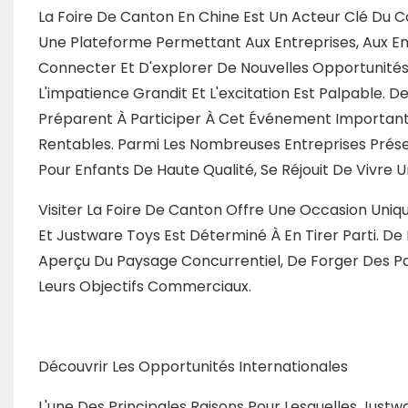
La Foire De Canton En Chine Est Un Acteur Clé Du
Une Plateforme Permettant Aux Entreprises, Aux Ent
Connecter Et D'explorer De Nouvelles Opportunités.
L'impatience Grandit Et L'excitation Est Palpable. D
Préparent À Participer À Cet Événement Important,
Rentables. Parmi Les Nombreuses Entreprises Présen
Pour Enfants De Haute Qualité, Se Réjouit De Vivre
Visiter La Foire De Canton Offre Une Occasion Uni
Et Justware Toys Est Déterminé À En Tirer Parti. De
Aperçu Du Paysage Concurrentiel, De Forger Des Pa
Leurs Objectifs Commerciaux.
Découvrir Les Opportunités Internationales
L'une Des Principales Raisons Pour Lesquelles Justw