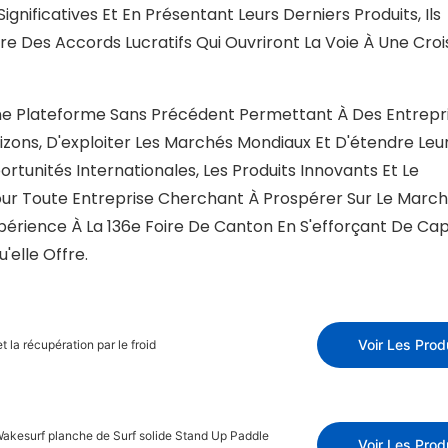
ignificatives Et En Présentant Leurs Derniers Produits, Ils
lure Des Accords Lucratifs Qui Ouvriront La Voie À Une Cro
Une Plateforme Sans Précédent Permettant À Des Entrepr
ons, D'exploiter Les Marchés Mondiaux Et D'étendre Leu
rtunités Internationales, Les Produits Innovants Et Le
our Toute Entreprise Cherchant À Prospérer Sur Le Marc
érience À La 136e Foire De Canton En S'efforçant De Capi
elle Offre.
Voir Les Prod
 la récupération par le froid
akesurf planche de Surf solide Stand Up Paddle
Voir Les Prod