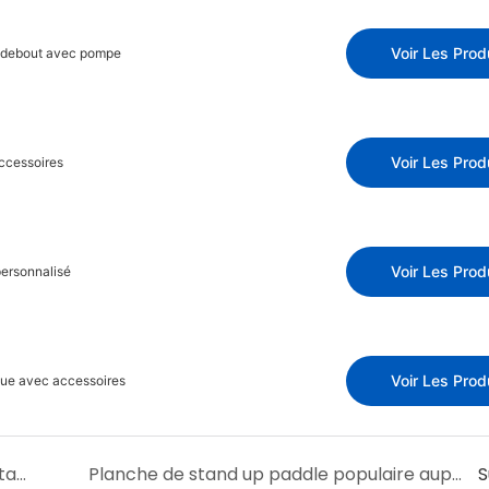
Voir Les Prod
f debout avec pompe
Voir Les Prod
accessoires
Voir Les Prod
personnalisé
Voir Les Prod
eue avec accessoires
Salon du commerce électronique transfrontalier en Chine (Shenzhen) (CCBEC)
Planche de stand up paddle populaire auprès des clients
S