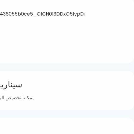
Plicالدعاء Cenسينار
يمكننا تخصيص المنتجات حسب اللون الذي تريده.