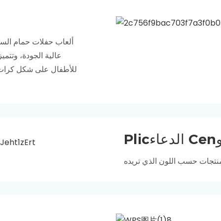
ألعاب حفلات حمام السب
للأطفال على شكل كرات ال
يو