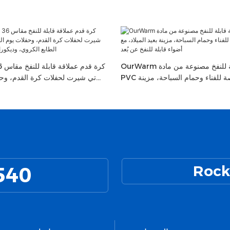
OurWarm زينة عملاقة قابلة للنفخ مصنوعة من مادة
PVC مقاس 24 بوصة للفناء وحمام السباحة، مزينة
تي شيرت لحفلات كرة القدم، وحفل
 الميلاد، مع أضواء قابلة للنفخ عن بُعد
والحفلات ذات الطابع الكروي، و
540
Rock