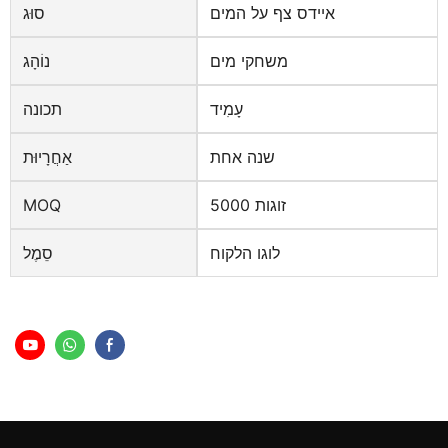
איידס צף על המים
סוּג
משחקי מים
נוֹהָג
עָמִיד
תכונה
שנה אחת
אַחֲרָיוּת
5000 זוגות
MOQ
לוגו הלקוח
סֵמֶל