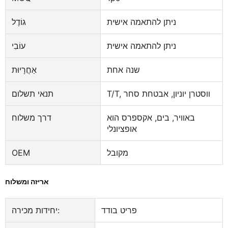
ניתן להתאמה אישית
גוֹדֶל
ניתן להתאמה אישית
עוֹבִי
שנה אחת
אַחֲרָיוּת
T/T, ווסטרן יוניון, אבטחת סחר
תנאי תשלום
באוויר, בים, אקספרס הוא
דרך משלוח
אופציונלי
מקובל
OEM
אריזה ומשלוח
פריט בודד
יחידות מכירה: