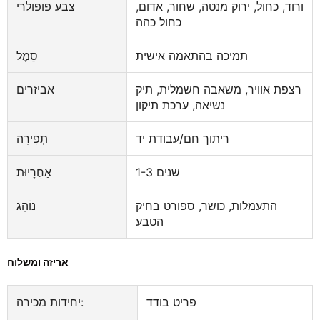
ורוד, כחול, ירוק מנטה, שחור, אדום,
צבע פופולרי
כחול כהה
תמיכה בהתאמה אישית
סֵמֶל
רצפת אוויר, משאבה חשמלית, תיק
אביזרים
נשיאה, ערכת תיקון
ריתוך חם/עבודת יד
תְפִירָה
1-3 שנים
אַחֲרָיוּת
התעמלות, כושר, ספורט בחיק
נוֹהָג
הטבע
אריזה ומשלוח
פריט בודד
יחידות מכירה: