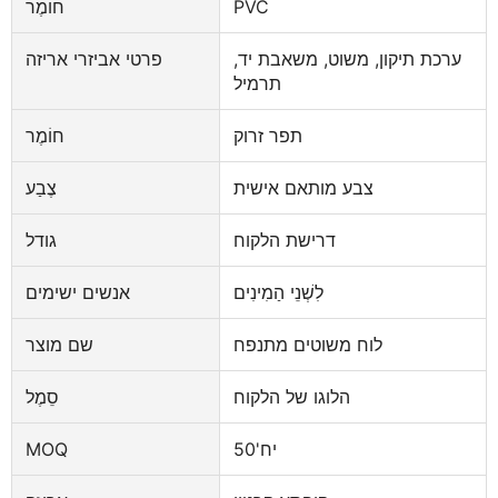
PVC
חוֹמֶר
ערכת תיקון, משוט, משאבת יד,
פרטי אביזרי אריזה
תרמיל
תפר זרוק
חוֹמֶר
צבע מותאם אישית
צֶבַע
דרישת הלקוח
גודל
לִשְׁנֵי הַמִינִים
אנשים ישימים
לוח משוטים מתנפח
שם מוצר
הלוגו של הלקוח
סֵמֶל
יח'50
MOQ