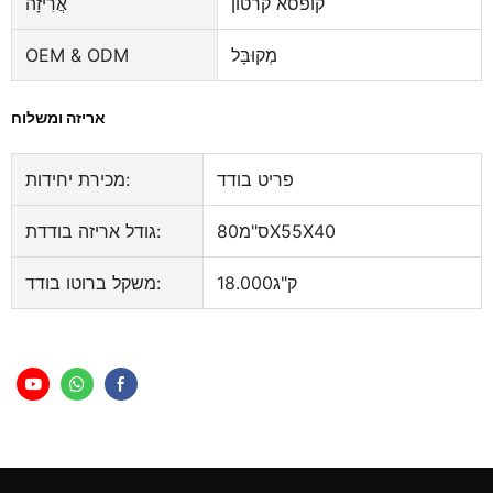
קופסא קרטון
אֲרִיזָה
מְקוּבָּל
OEM & ODM
אריזה ומשלוח
פריט בודד
מכירת יחידות:
ס"מ80X55X40
גודל אריזה בודדת:
ק"ג18.000
משקל ברוטו בודד: