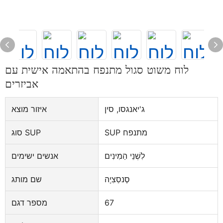
לוח משוט סגול מתנפח בהתאמה אישית עם
אביזרים
ג'יאנגסו, סין
איזור מוצא
SUP מתנפח
סוג SUP
לִשְׁנֵי הַמִינִים
אנשים ישימים
סֶנסַצִיָה
שם מותג
67
מספר דגם