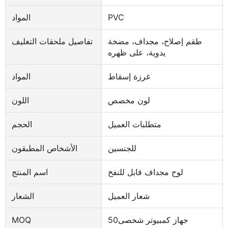
PVC
المواد
طقم إصلاح، مجداف، مضخة
تفاصيل ملحقات التغليف
يدوية، على ظهره
غرزة إسقاط
المواد
لون مخصص
اللون
متطلبات العميل
الحجم
للجنسين
الأشخاص المطبقون
لوح مجداف قابل للنفخ
اسم المنتج
شعار العميل
الشعار
جهاز كمبيوتر شخصى50
MOQ