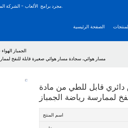
الشركة المصنعة لألعاب الصيف المائية القابلة للنفخ المحترفة لأكثر من 15 عامًا.
مجرد برامج
الألعاب -
لمنتجات
الصفحة الرئيسية
الجمباز الهواء
عمود رقص دائري قابل للطي من مادة DWF، مسار هوائي، سجادة مسار هوائي صغيرة قابلة لل
 قابل للطي من مادة DWF، مسار هوائي،
فخ لممارسة رياضة الجمباز
اسم المنتج