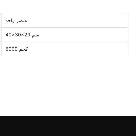
عنصر واحد
40×30×29 سم
5000 كجم