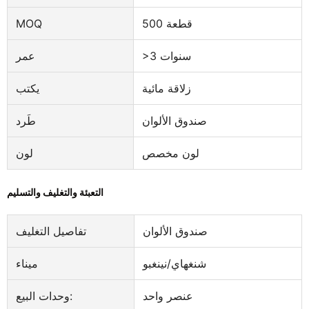
500 قطعة
MOQ
>3 سنوات
عمر
زلاقة مائية
يكتب
صندوق الألوان
طَرد
لون مخصص
لون
التعبئة والتغليف والتسليم
صندوق الألوان
تفاصيل التغليف
شنغهاي/نينغبو
ميناء
عنصر واحد
وحدات البيع: